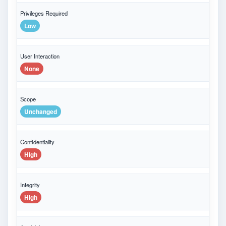
Privileges Required
Low
User Interaction
None
Scope
Unchanged
Confidentiality
High
Integrity
High