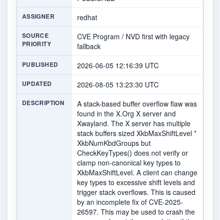
ASSIGNER
redhat
SOURCE
CVE Program / NVD first with legacy
PRIORITY
fallback
PUBLISHED
2026-06-05 12:16:39 UTC
UPDATED
2026-08-05 13:23:30 UTC
DESCRIPTION
A stack-based buffer overflow flaw was
found in the X.Org X server and
Xwayland. The X server has multiple
stack buffers sized XkbMaxShiftLevel *
XkbNumKbdGroups but
CheckKeyTypes() does not verify or
clamp non-canonical key types to
XkbMaxShiftLevel. A client can change
key types to excessive shift levels and
trigger stack overflows. This is caused
by an incomplete fix of CVE-2025-
26597. This may be used to crash the