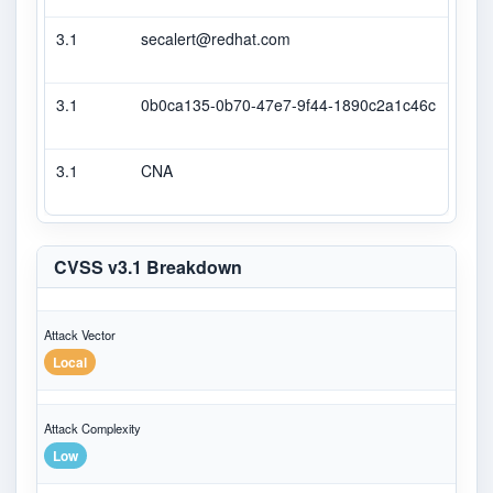
3.1
secalert@redhat.com
Seco
3.1
0b0ca135-0b70-47e7-9f44-1890c2a1c46c
Seco
3.1
CNA
CVS
CVSS v3.1 Breakdown
Attack Vector
Local
Attack Complexity
Low