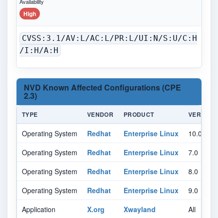
Availability
High
CVSS:3.1/AV:L/AC:L/PR:L/UI:N/S:U/C:H
/I:H/A:H
NVD Known Affected Configurations (CPE
2.3)
TYPE
VENDOR
PRODUCT
VERSION
Operating System
Redhat
Enterprise Linux
10.0
Operating System
Redhat
Enterprise Linux
7.0
Operating System
Redhat
Enterprise Linux
8.0
Operating System
Redhat
Enterprise Linux
9.0
Application
X.org
Xwayland
All