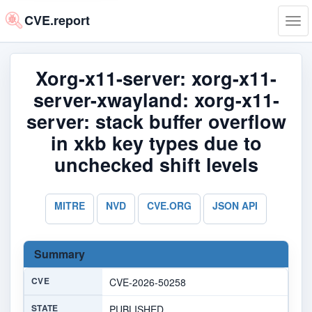
CVE.report
Tog
navi
Xorg-x11-server: xorg-x11-
server-xwayland: xorg-x11-
server: stack buffer overflow
in xkb key types due to
unchecked shift levels
MITRE
NVD
CVE.ORG
JSON API
Summary
CVE
CVE-2026-50258
STATE
PUBLISHED