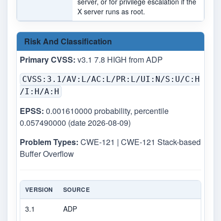
server, or for privilege escalation if the
X server runs as root.
Risk And Classification
Primary CVSS:
v3.1 7.8 HIGH from ADP
CVSS:3.1/AV:L/AC:L/PR:L/UI:N/S:U/C:H
/I:H/A:H
EPSS:
0.001610000 probability, percentile
0.057490000 (date 2026-08-09)
Problem Types:
CWE-121 | CWE-121 Stack-based
Buffer Overflow
VERSION
SOURCE
TYP
3.1
ADP
CVS