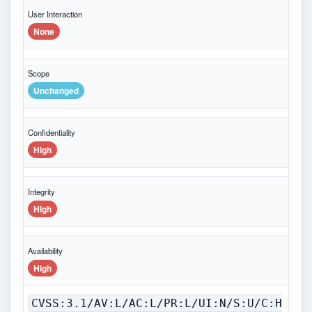
User Interaction
None
Scope
Unchanged
Confidentiality
High
Integrity
High
Availability
High
CVSS:3.1/AV:L/AC:L/PR:L/UI:N/S:U/C:H