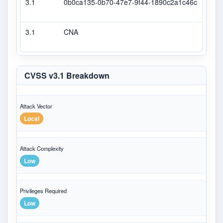
3.1
0b0ca135-0b70-47e7-9f44-1890c2a1c46c
Seco
3.1
CNA
CVS
CVSS v3.1 Breakdown
Attack Vector
Local
Attack Complexity
Low
Privileges Required
Low