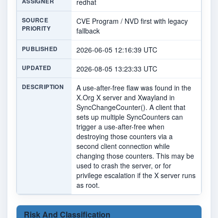
ASSIGNER
redhat
SOURCE
CVE Program / NVD first with legacy
PRIORITY
fallback
PUBLISHED
2026-06-05 12:16:39 UTC
UPDATED
2026-08-05 13:23:33 UTC
DESCRIPTION
A use-after-free flaw was found in the
X.Org X server and Xwayland in
SyncChangeCounter(). A client that
sets up multiple SyncCounters can
trigger a use-after-free when
destroying those counters via a
second client connection while
changing those counters. This may be
used to crash the server, or for
privilege escalation if the X server runs
as root.
Risk And Classification