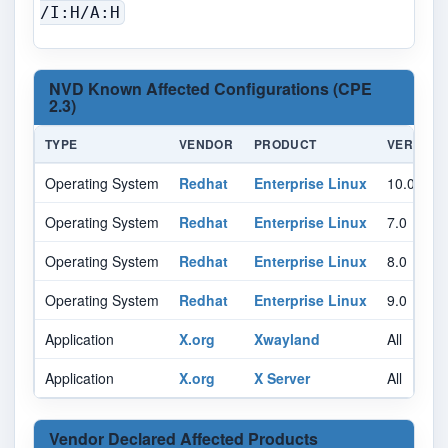
/I:H/A:H
NVD Known Affected Configurations (CPE
2.3)
TYPE
VENDOR
PRODUCT
VERSION
Operating System
Redhat
Enterprise Linux
10.0
Operating System
Redhat
Enterprise Linux
7.0
Operating System
Redhat
Enterprise Linux
8.0
Operating System
Redhat
Enterprise Linux
9.0
Application
X.org
Xwayland
All
Application
X.org
X Server
All
Vendor Declared Affected Products