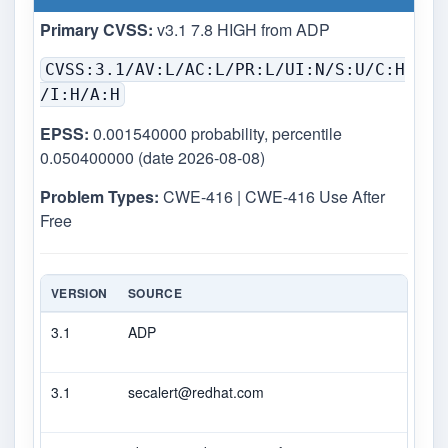
Primary CVSS:
v3.1 7.8 HIGH from ADP
CVSS:3.1/AV:L/AC:L/PR:L/UI:N/S:U/C:H
/I:H/A:H
EPSS:
0.001540000 probability, percentile
0.050400000 (date 2026-08-08)
Problem Types:
CWE-416 | CWE-416 Use After
Free
VERSION
SOURCE
TYP
3.1
ADP
CVS
3.1
secalert@redhat.com
Seco