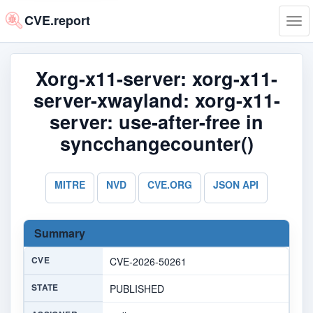
CVE.report
Tog
navi
Xorg-x11-server: xorg-x11-
server-xwayland: xorg-x11-
server: use-after-free in
syncchangecounter()
MITRE
NVD
CVE.ORG
JSON API
Summary
CVE
CVE-2026-50261
STATE
PUBLISHED