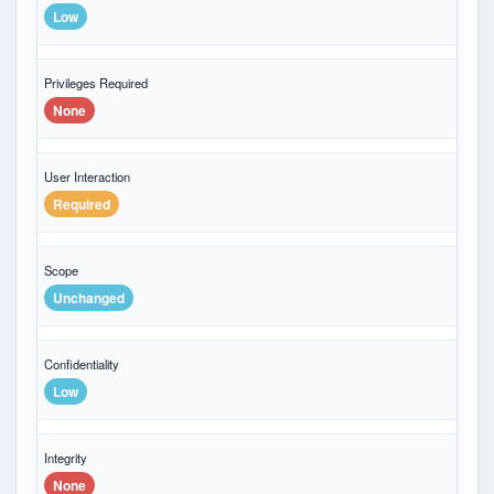
Low
Privileges Required
None
User Interaction
Required
Scope
Unchanged
Confidentiality
Low
Integrity
None