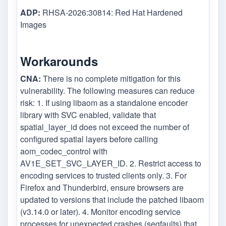
ADP:
RHSA-2026:30814: Red Hat Hardened
Images
Workarounds
CNA:
There is no complete mitigation for this
vulnerability. The following measures can reduce
risk: 1. If using libaom as a standalone encoder
library with SVC enabled, validate that
spatial_layer_id does not exceed the number of
configured spatial layers before calling
aom_codec_control with
AV1E_SET_SVC_LAYER_ID. 2. Restrict access to
encoding services to trusted clients only. 3. For
Firefox and Thunderbird, ensure browsers are
updated to versions that include the patched libaom
(v3.14.0 or later). 4. Monitor encoding service
processes for unexpected crashes (segfaults) that