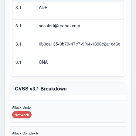
3.1
ADP
CVS
3.1
secalert@redhat.com
Seco
3.1
0b0ca135-0b70-47e7-9f44-1890c2a1c46c
Seco
3.1
CNA
CVS
CVSS v3.1 Breakdown
Attack Vector
Network
Attack Complexity