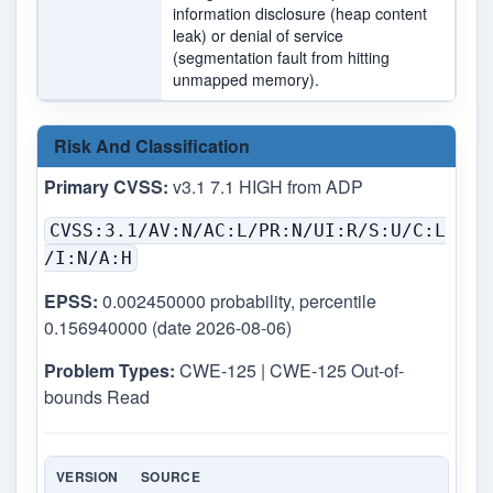
information disclosure (heap content
leak) or denial of service
(segmentation fault from hitting
unmapped memory).
Risk And Classification
Primary CVSS:
v3.1 7.1 HIGH from ADP
CVSS:3.1/AV:N/AC:L/PR:N/UI:R/S:U/C:L
/I:N/A:H
EPSS:
0.002450000 probability, percentile
0.156940000 (date 2026-08-06)
Problem Types:
CWE-125 | CWE-125 Out-of-
bounds Read
VERSION
SOURCE
TYP