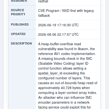
ASSIGNER
redhat
SOURCE
CVE Program / NVD first with legacy
PRIORITY
fallback
PUBLISHED
2026-06-19 17:16:30 UTC
UPDATED
2026-08-06 22:17:57 UTC
DESCRIPTION
A heap-buffer-overflow read
vulnerability was found in libaom, the
reference AV1 codec implementation.
A missing bounds check in the SVC
(Scalable Video Coding) layer ID
control function allows setting a
spatial_layer_id exceeding the
configured number of layers. This
causes an out-of-bounds heap read of
approximately 40,728 bytes when
computing a layer context array index.
An attacker who can influence SVC
encoder parameters in a network-
facing service could exploit this for