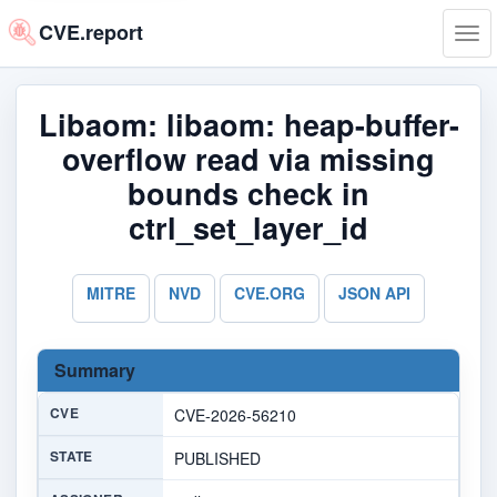
CVE.report
Tog
navi
Libaom: libaom: heap-buffer-
overflow read via missing
bounds check in
ctrl_set_layer_id
MITRE
NVD
CVE.ORG
JSON API
Summary
CVE
CVE-2026-56210
STATE
PUBLISHED